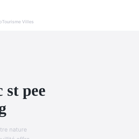
p
Tourisme Villes
 st pee
g
tre nature