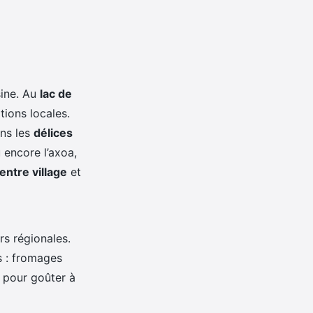
sine. Au
lac de
tions locales.
ans les
délices
 encore l’axoa,
entre village
et
rs régionales.
s : fromages
s pour goûter à