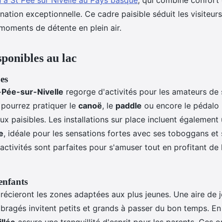
 à St Pée sur Nivelle au Pays basque
, qui combine confort 
nation exceptionnelle. Ce cadre paisible séduit les visiteur
 moments de détente en plein air.
sponibles au lac
es
-Pée-sur-Nivelle
regorge d'activités pour les amateurs de
 pourrez pratiquer le
canoë
, le
paddle
ou encore le pédalo 
x paisibles. Les installations sur place incluent également
e
, idéale pour les sensations fortes avec ses toboggans et 
activités sont parfaites pour s'amuser tout en profitant de
enfants
récieront les zones adaptées aux plus jeunes. Une aire de j
ragés invitent petits et grands à passer du bon temps. En 