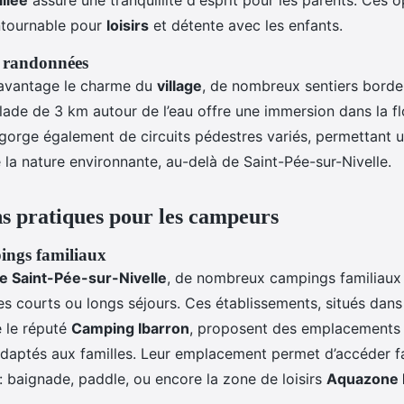
llée
assure une tranquillité d'esprit pour les parents. Ces o
ntournable pour
loisirs
et détente avec les enfants.
 randonnées
davantage le charme du
village
, de nombreux sentiers borde
lade de 3 km autour de l’eau offre une immersion dans la fl
gorge également de circuits pédestres variés, permettant 
 la nature environnante, au-delà de Saint-Pée-sur-Nivelle.
s pratiques pour les campeurs
ings familiaux
e Saint-Pée-sur-Nivelle
, de nombreux campings familiaux 
es courts ou longs séjours. Ces établissements, situés dans
 le réputé
Camping Ibarron
, proposent des emplacements 
aptés aux familles. Leur emplacement permet d’accéder f
: baignade, paddle, ou encore la zone de loisirs
Aquazone N