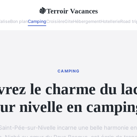
Terroir Vacances
🍇
alise
Bon plan
Camping
Croisière
Gite
Hébergement
Hotellerie
Road tri
CAMPING
rez le charme du lac
sur nivelle en campin
 Saint-Pée-sur-Nivelle incarne une belle harmonie en