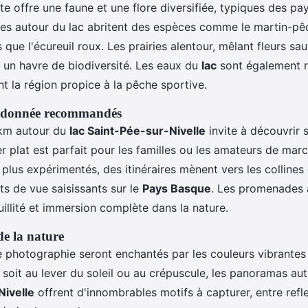
ite offre une faune et une flore diversifiée, typiques des p
es autour du lac abritent des espèces comme le martin-pê
que l'écureuil roux. Les prairies alentour, mêlant fleurs sa
t un havre de biodiversité. Les eaux du
lac
sont également r
t la région propice à la pêche sportive.
andonnée recommandés
 km autour du
lac Saint-Pée-sur-Nivelle
invite à découvrir
er plat est parfait pour les familles ou les amateurs de mar
plus expérimentés, des itinéraires mènent vers les collines
ts de vue saisissants sur le
Pays Basque
. Les promenades 
illité et immersion complète dans la nature.
e la nature
 photographie seront enchantés par les couleurs vibrante
 soit au lever du soleil ou au crépuscule, les panoramas au
Nivelle
offrent d'innombrables motifs à capturer, entre refle