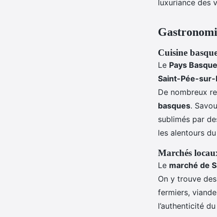
luxuriance des 
Gastronomie
Cuisine basqu
Le
Pays Basqu
Saint-Pée-sur-
De nombreux res
basques
. Savou
sublimés par de
les alentours du
Marchés locaux
Le
marché de S
On y trouve des
fermiers, viande
l’authenticité du