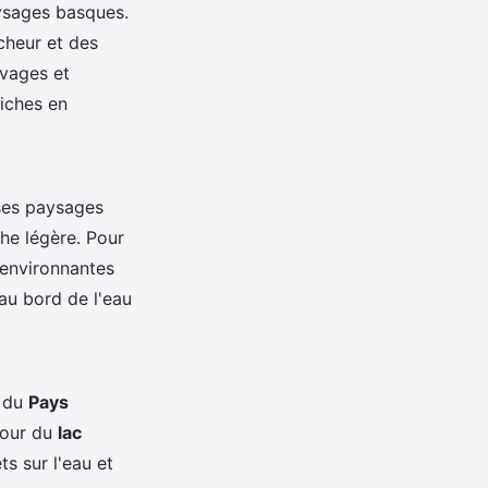
aysages basques.
cheur et des
uvages et
iches en
 ses paysages
che légère. Pour
 environnantes
au bord de l'eau
s du
Pays
tour du
lac
ts sur l'eau et