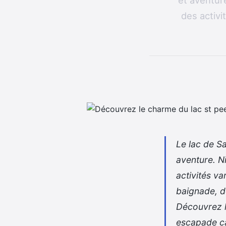
et aventure
des activi
Le lac de Sa
aventure. N
activités v
baignade, d
Découvrez l
escapade ca