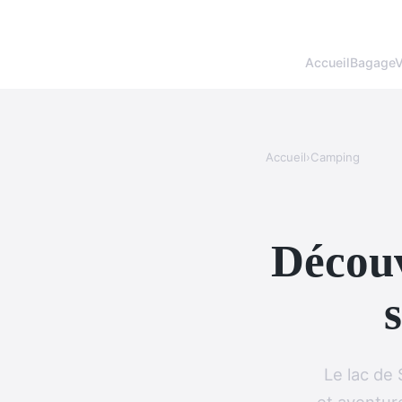
Accueil
BagageV
Accueil
›
Camping
Découv
Le lac de