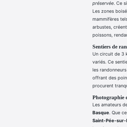
préservée
. Ce s
Les zones boisé
mammifères tels 
arbustes, créen
poissons, rendan
Sentiers de r
Un circuit de 3
variés. Ce senti
les randonneurs 
offrant des poin
procurent tranqu
Photographie d
Les amateurs de
Basque
. Que ce
Saint-Pée-sur-