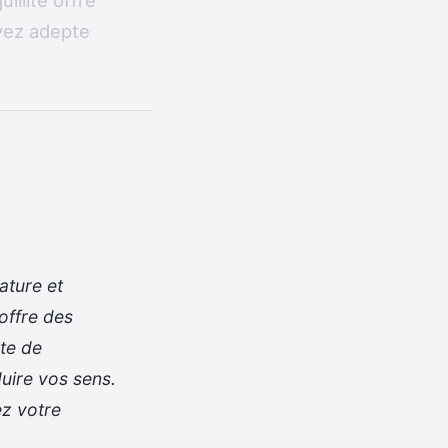
illité offre
oyez adepte
ature et
offre des
pte de
uire vos sens.
ez votre