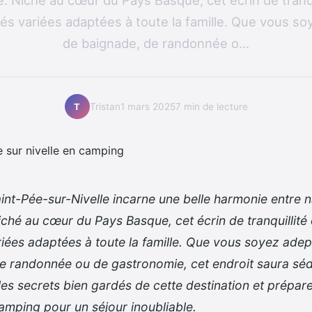
. Niché au cœur du Pays Basque, cet écrin de tranqu
tés variées adaptées à toute la famille. Que vous s
de baignade, de randonnée o...
Tristan
1 mars 2025
7 min de lecture
T
int-Pée-sur-Nivelle incarne une belle harmonie entre n
iché au cœur du Pays Basque, cet écrin de tranquillité 
ariées adaptées à toute la famille. Que vous soyez ade
e randonnée ou de gastronomie, cet endroit saura séd
es secrets bien gardés de cette destination et prépar
mping pour un séjour inoubliable.