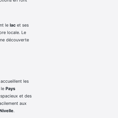
ptions en font
nt le
lac
et ses
ore locale. Le
une découverte
accueillent les
 le
Pays
spacieux et des
acilement aux
ivelle
.