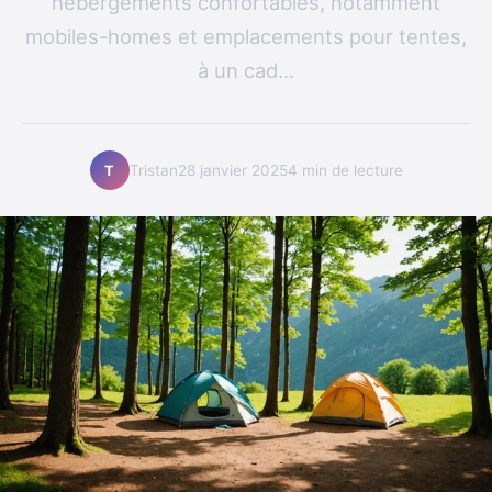
hébergements confortables, notamment
mobiles-homes et emplacements pour tentes,
à un cad...
Tristan
28 janvier 2025
4 min de lecture
T