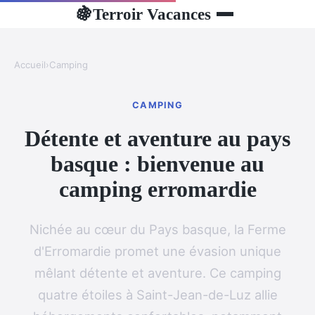
Terroir Vacances
🍇
Accueil
›
Camping
CAMPING
Détente et aventure au pays
basque : bienvenue au
camping erromardie
Nichée au cœur du Pays basque, la Ferme
d'Erromardie promet une évasion unique
mêlant détente et aventure. Ce camping
quatre étoiles à Saint-Jean-de-Luz allie