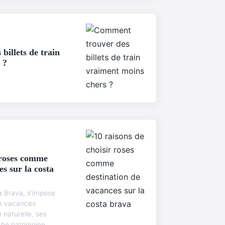
illets de train
 ?
 roses comme
es sur la costa
a Brava, s'impose
e vacances
 naturelle, ses
iche patrimoine