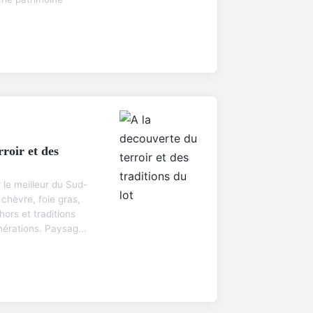
rroir et des
r le meilleur du Sud-
chèvre, foie gras,
hors et traditions
érations. Paysag...