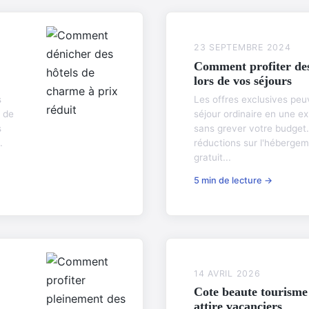
23 SEPTEMBRE 2024
Comment profiter des 
lors de vos séjours
s
Les offres exclusives peu
s de
séjour ordinaire en une 
s
sans grever votre budget. 
.
réductions sur l'hébergem
gratuit...
5 min de lecture →
14 AVRIL 2026
Cote beaute tourisme
attire vacanciers