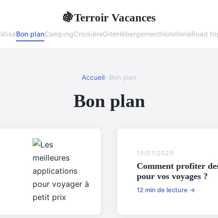
Terroir Vacances
🍇
alise
Bon plan
Camping
Croisière
Gite
Hébergement
Hotellerie
Road tri
Accueil
› Bon plan
Bon plan
15/07/2026
Comment profiter des
pour vos voyages ?
12 min de lecture →