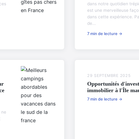
ces
dans notre quotidien trépi
est une merveilleuse faç
dans cette expérience. Pa
de...
7 min de lecture →
29 SEPTEMBRE 2025
ur
Opportunités d'inves
ce
immobilier à l'Île ma
7 min de lecture →
 ne
t