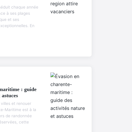
séduit chaque année
râce à ses plages
que et ses
exceptionnelles. En
maritime : guide
t astuces
 villes et renouer
e-Maritime est à la
iers de randonnée
éservées, cette