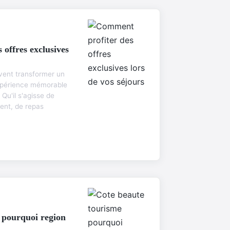
offres exclusives
vent transformer un
expérience mémorable
Qu'il s'agisse de
ent, de repas
 pourquoi region