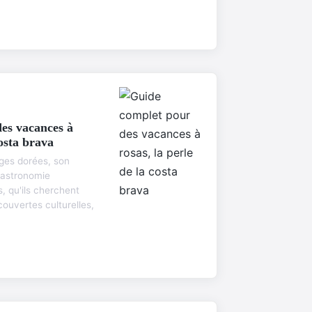
es vacances à
costa brava
ges dorées, son
 gastronomie
, qu'ils cherchent
ouvertes culturelles,