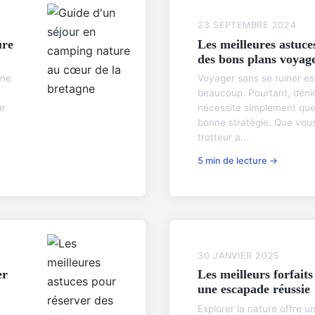
23 SEPTEMBRE 2024
ure
Les meilleures astuce
des bons plans voyag
ine
Voyager sans se ruiner es
beaucoup. Pourtant, déni
le
nécessite simplement que
bonne stratégie. Que vou
trotteur a...
5 min de lecture →
30 JANVIER 2025
er
Les meilleurs forfait
une escapade réussie
Explorer la nature offre 