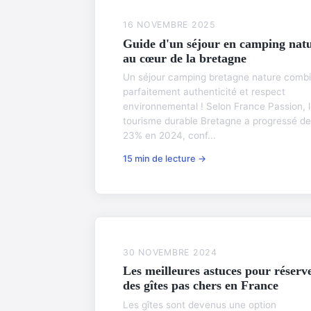
16 NOVEMBRE 2025
Guide d'un séjour en camping nat
au cœur de la bretagne
Un séjour camping bretagne nature comb
parfaitement authenticité et respect
environnemental ! Selon France Passion, 
tourisme durable Bretagne a progressé de
23% en 2024, conf...
15 min de lecture →
30 NOVEMBRE 2024
Les meilleures astuces pour réserv
des gîtes pas chers en France
Les gîtes sont devenus une option