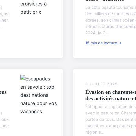
es
La côte beauté tourisme 
nçus
des milliers de familles g
iner.
dorées, son climat océani
..
infrastructures d'accueil 
2024, la C...
15 min de lecture →
8 JUILLET 2025
ons
Évasion en charente-
des activités nature e
e
Échapper à l'agitation des
es
avec la nature en Charent
s aux
portée de tous. Des sent
e une
majestueux aux plages pr
région s...