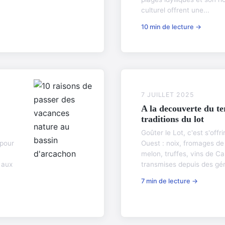
culturel offrent une...
10 min de lecture →
7 JUILLET 2025
A la decouverte du te
traditions du lot
Goûter le Lot, c'est s'offri
 pour
Ouest : noix, fromages de 
melon, truffes, vins de Ca
 aux
transmises depuis des gén
7 min de lecture →