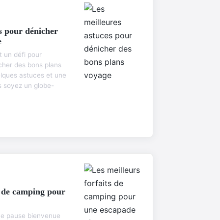
s pour dénicher
e
t un défi pour
cher des bons plans
lques astuces et une
s soyez un globe-
s de camping pour
une pause bienvenue