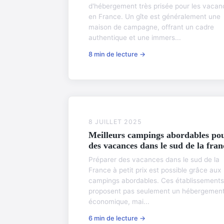
d'hébergement très prisée pour les vacan
en France. Un gîte est généralement une
maison de campagne, offrant un cadre
authentique et une immers...
8 min de lecture →
8 JUILLET 2025
Meilleurs campings abordables po
des vacances dans le sud de la fran
Préparer des vacances dans le sud de la
France à petit prix est possible grâce aux
campings abordables. Ces établissements
proposent pas seulement un hébergemen
économique, mai...
6 min de lecture →