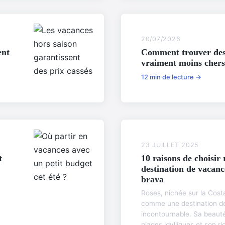
20/07/2026
ent
Comment trouver des b
vraiment moins chers
12 min de lecture →
23 JUILLET 2025
t
10 raisons de choisir
destination de vacanc
brava
Roses, nichée sur la Cost
comme une destination d
incontournable. Sa beauté
plages idylliques et son r