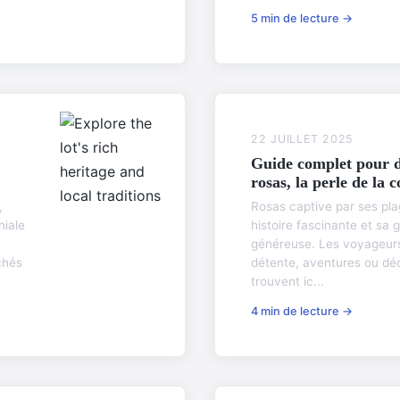
5 min de lecture →
22 JUILLET 2025
Guide complet pour d
rosas, la perle de la 
,
Rosas captive par ses pla
niale
histoire fascinante et sa
généreuse. Les voyageurs
chés
détente, aventures ou déc
trouvent ic...
4 min de lecture →