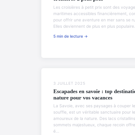
Les croisières à petit prix sont des voyag
maritimes accessibles financièrement, co
pour offrir une aventure en mer sans se ru
Elles deviennent de plus en plus populaire.
5 min de lecture →
3 JUILLET 2025
Escapades en savoie : top destinati
nature pour vos vacances
La Savoie, avec ses paysages à couper l
souffle, est un véritable sanctuaire pour l
amoureux de la nature. Des lacs cristallin
sommets majestueux, chaque recoin offr
é...