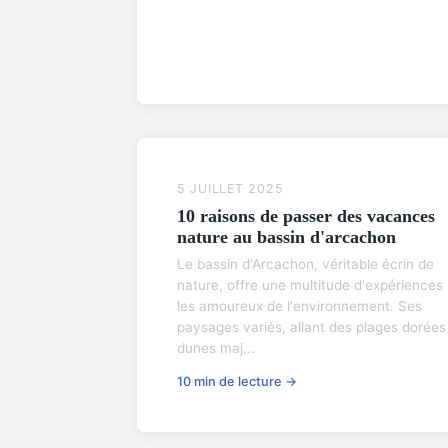
5 JUILLET 2025
10 raisons de passer des vacances
nature au bassin d'arcachon
Le bassin d'Arcachon, véritable écrin de
nature, offre une multitude d'expériences
les amoureux de l'environnement. Ses
paysages variés, allant des plages dorées
dunes maj...
10 min de lecture →