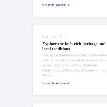
6 min de lecture →
8 JUILLET 2025
Explore the lot's rich heritage and
local traditions
Le Lot, ce territoire aux multiples facettes
vous émerveillera par sa richesse patrimo
et ses traditions vivantes. Châteaux
médiévaux, grottes préhistoriques et mar
vibra...
5 min de lecture →