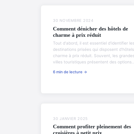
30 NOVEMBRE 2024
Comment dénicher des hôtels de
charme à prix réduit
Tout d'abord, il est essentiel d'identifier le
destinations prisées qui disposent d'hôtel
charme à prix réduit. Souvent, les grande
villes touristiques présentent des options..
6 min de lecture →
30 JANVIER 2025
Comment profiter pleinement des
croisières à petit prix