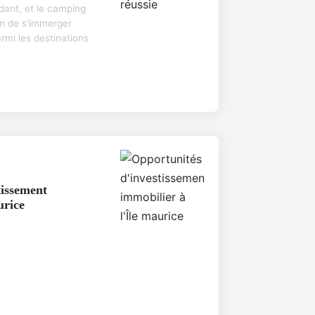
dant, et le camping
on de s'immerger
rmi les destinations
tissement
urice