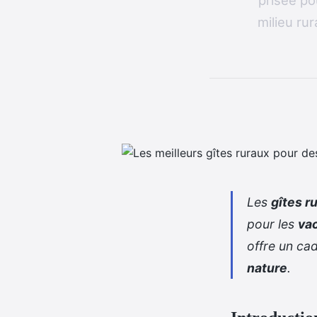
prisée po
milieu rur
Les
gîtes r
pour les
va
offre un ca
nature
.