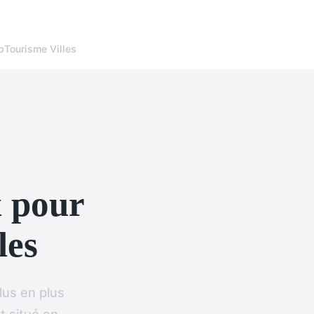
p
Tourisme Villes
x pour
les
lus en plus