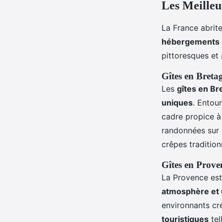
Les Meilleu
La France abrit
hébergements 
pittoresques et 
Gîtes en Breta
Les
gîtes en Br
uniques
. Entou
cadre propice à
randonnées sur l
crêpes tradition
Gîtes en Prove
La Provence est
atmosphère et 
environnants cré
touristiques
tel