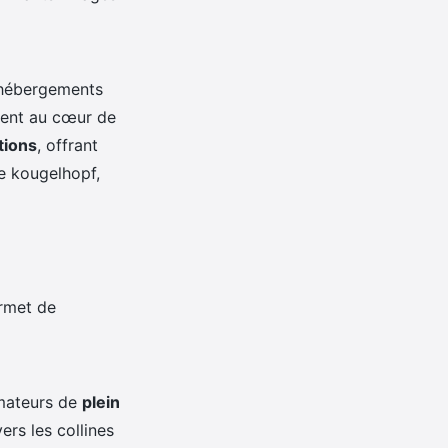
 hébergements
vent au cœur de
tions
, offrant
le kougelhopf,
rmet de
amateurs de
plein
ers les collines