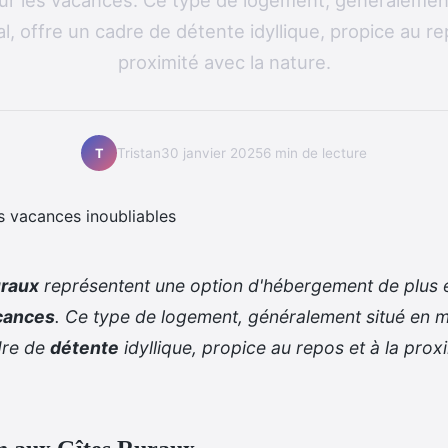
ur les vacances. Ce type de logement, généralemen
al, offre un cadre de détente idyllique, propice au re
proximité avec la nature.
Tristan
30 janvier 2025
6 min de lecture
T
uraux
représentent une option d'hébergement de plus e
cances
. Ce type de logement, généralement situé en mi
dre de
détente
idyllique, propice au repos et à la prox