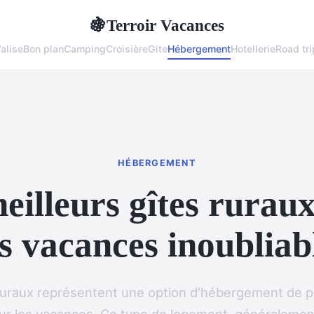
Terroir Vacances
🍇
alise
Bon plan
Camping
Croisière
Gite
Hébergement
Hotellerie
Road tri
HÉBERGEMENT
eilleurs gîtes rurau
s vacances inoubliab
ruraux représentent une option d'hébergement de p