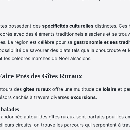
gîtes possèdent des
spécificités culturelles
distinctes. Ces
corés avec des éléments traditionnels alsaciens et se trou
les. La région est célèbre pour sa
gastronomie et ses tradi
 possibilité de savourer des plats tels que la choucroute et 
nt les célèbres marchés de Noël alsaciens.
 Faire Près des Gîtes Ruraux
entours des
gîtes ruraux
offre une multitude de
loisirs
et pe
résors cachés à travers diverses
excursions
.
 balades
 randonnée autour des gîtes ruraux sont parfaits pour les 
illeurs circuits, on trouve les parcours qui serpentent à trav