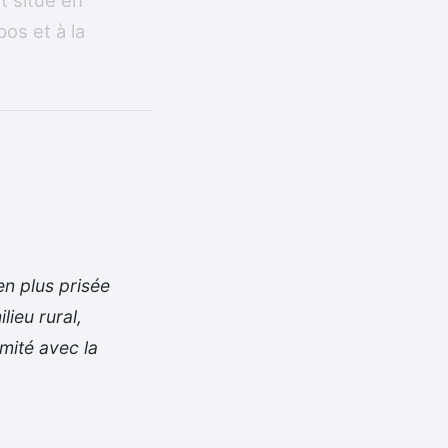
t situé en
pos et à la
n plus prisée
lieu rural,
imité avec la