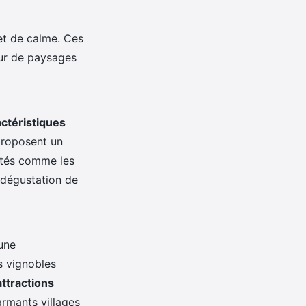
et de calme. Ces
ur de paysages
ctéristiques
proposent un
ités comme les
a dégustation de
une
s vignobles
attractions
armants villages