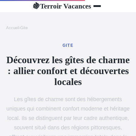
Terroir Vacances
🍇
Accueil
›
Gite
GITE
Découvrez les gîtes de charme
: allier confort et découvertes
locales
Les gîtes de charme sont des hébergements
uniques qui combinent confort moderne et héritage
local. Ils se distinguent par leur cadre authentique,
souvent situé dans des régions pittoresques,