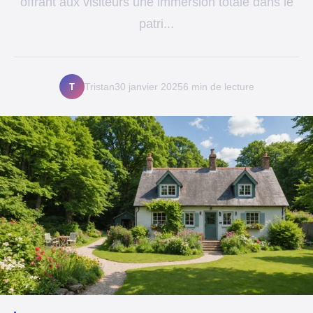
offrant aux visiteurs une immersion totale dans le
patri...
T
Tristan
30 janvier 2025
6 min de lecture