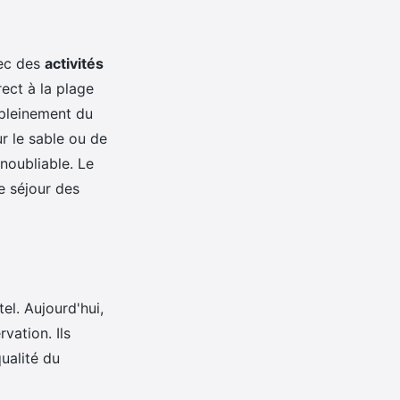
vec des
activités
ect à la plage
r pleinement du
ur le sable ou de
noubliable. Le
e séjour des
el. Aujourd'hui,
vation. Ils
ualité du