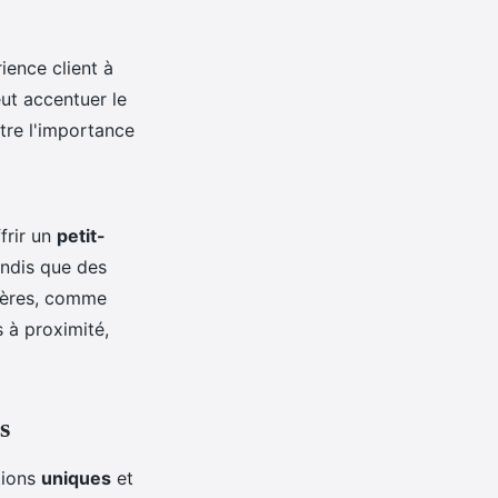
ience client à
eut accentuer le
tre l'importance
frir un
petit-
andis que des
lières, comme
 à proximité,
s
tions
uniques
et