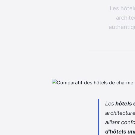
Les hôtel
archite
authentiqu
Les
hôtels
architectur
alliant conf
d'hôtels un