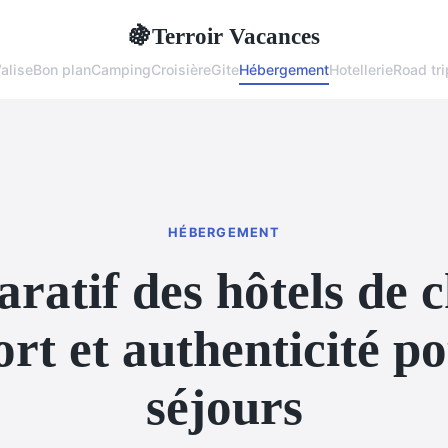
Terroir Vacances
🍇
alise
Bon plan
Camping
Croisière
Gite
Hébergement
Hotellerie
Road tri
HÉBERGEMENT
ratif des hôtels de 
ort et authenticité p
séjours