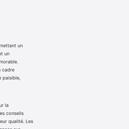
rmettant un
et un
morable.
n cadre
 paisible,
r la
des conseils
ur qualité. Les