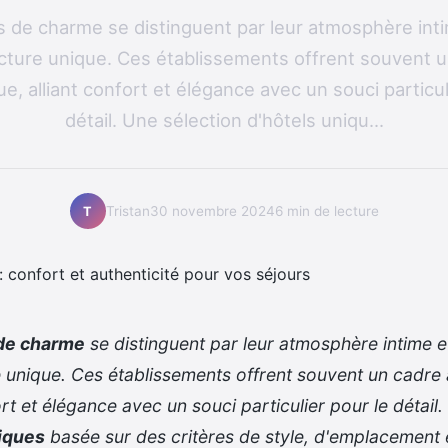
s de charme se distinguent par leur atmosphère inti
cture unique. Ces établissements offrent souvent 
e, alliant confort et élégance avec un souci particul
détail. Une sélection d'hôtels uniqu...
Tristan
30 novembre 2024
6 min de lecture
T
 de charme
se distinguent par leur atmosphère intime et
e unique. Ces établissements offrent souvent un cadre 
ort et élégance avec un souci particulier pour le détail
iques
basée sur des critères de style, d'emplacement 