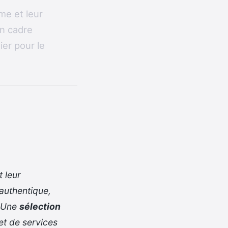
me et leur
un cadre
ier pour le
 leur
authentique,
. Une
sélection
et de services