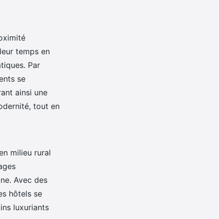
oximité
 leur temps en
tiques. Par
ents se
rant ainsi une
dernité, tout en
en milieu rural
sages
aine. Avec des
es hôtels se
ins luxuriants