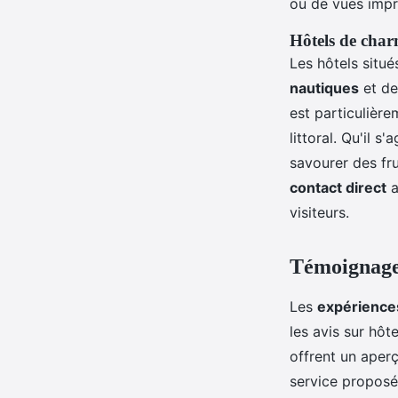
ou de vues impr
Hôtels de cha
Les hôtels situ
nautiques
et de
est particulière
littoral. Qu'il 
savourer des fru
contact direct
a
visiteurs.
Témoignages
Les
expériences
les avis sur hôt
offrent un aperç
service proposé 