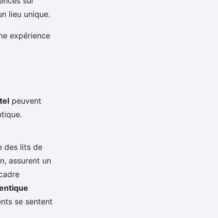
iences sur
un lieu unique.
une expérience
tel
peuvent
ntique.
 des lits de
n, assurent un
 cadre
hentique
ients se sentent