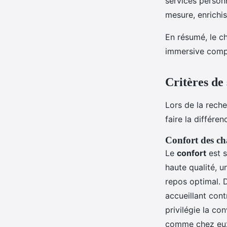
services personn
mesure, enrichis
En résumé, le c
immersive compl
Critères de
Lors de la rech
faire la différe
Confort des c
Le
confort
est s
haute qualité, 
repos optimal. 
accueillant con
privilégie la con
comme chez eu