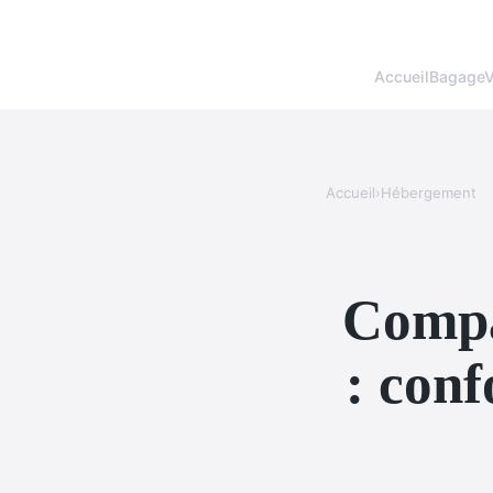
Accueil
BagageV
Accueil
›
Hébergement
Compa
: conf