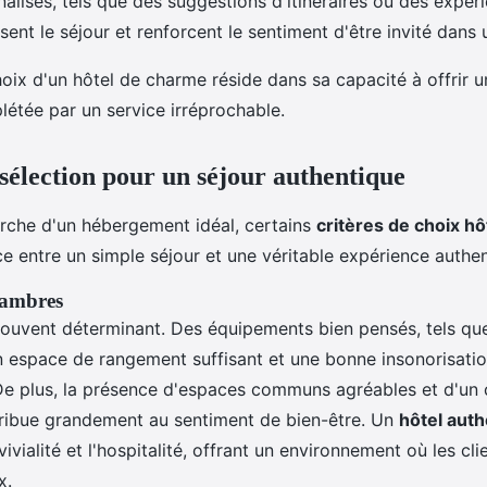
alisés, tels que des suggestions d'itinéraires ou des expér
sent le séjour et renforcent le sentiment d'être invité dans 
hoix d'un hôtel de charme réside dans sa capacité à offrir 
étée par un service irréprochable.
 sélection pour un séjour authentique
erche d'un hébergement idéal, certains
critères de choix hô
nce entre un simple séjour et une véritable expérience authe
hambres
ouvent déterminant. Des équipements bien pensés, tels que
un espace de rangement suffisant et une bonne insonorisatio
De plus, la présence d'espaces communs agréables et d'un
tribue grandement au sentiment de bien-être. Un
hôtel aut
vivialité et l'hospitalité, offrant un environnement où les cl
x.