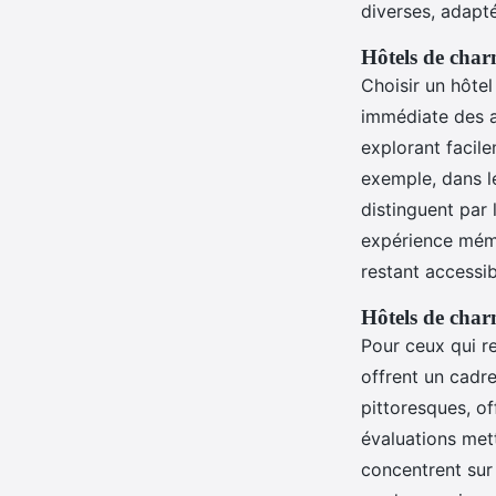
diverses, adapt
Hôtels de char
Choisir un hôtel
immédiate des a
explorant facil
exemple, dans l
distinguent par 
expérience mémo
restant accessib
Hôtels de char
Pour ceux qui r
offrent un cadr
pittoresques, of
évaluations mett
concentrent sur 