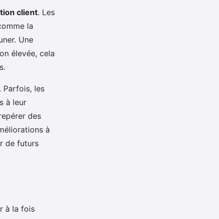
tion client
. Les
 comme la
uner. Une
on élevée, cela
s.
 Parfois, les
s à leur
 repérer des
méliorations à
 de futurs
 à la fois