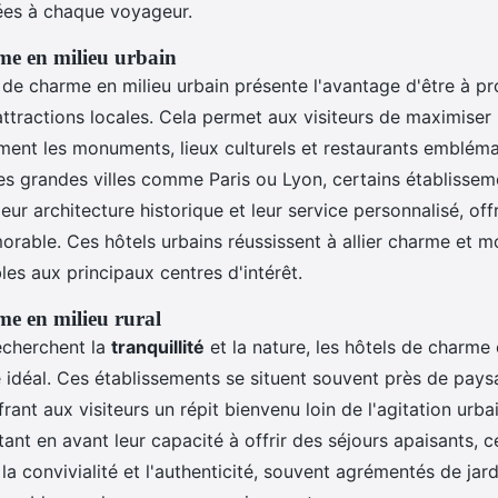
ées à chaque voyageur.
me en milieu urbain
 de charme en milieu urbain présente l'avantage d'être à pr
ttractions locales. Cela permet aux visiteurs de maximiser
ement les monuments, lieux culturels et restaurants embléma
es grandes villes comme Paris ou Lyon, certains établissem
leur architecture historique et leur service personnalisé, off
rable. Ces hôtels urbains réussissent à allier charme et mo
les aux principaux centres d'intérêt.
me en milieu rural
echerchent la
tranquillité
et la nature, les hôtels de charme 
e idéal. Ces établissements se situent souvent près de pay
frant aux visiteurs un répit bienvenu loin de l'agitation urb
ant en avant leur capacité à offrir des séjours apaisants, c
la convivialité et l'authenticité, souvent agrémentés de jard