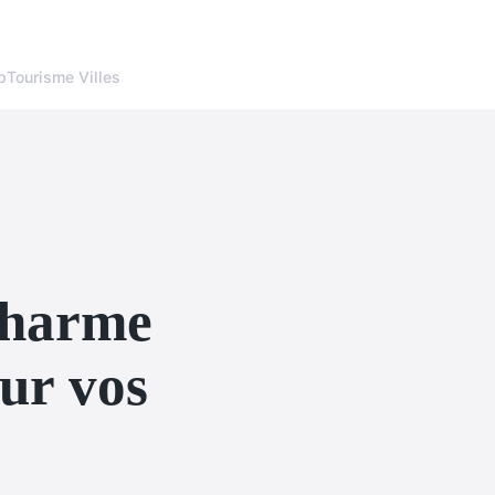
p
Tourisme Villes
charme
our vos